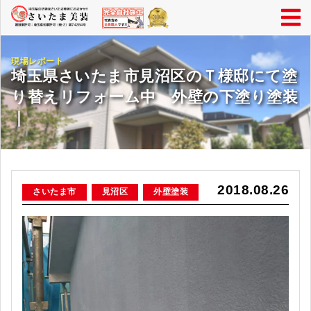
現場レポート
埼玉県さいたま市見沼区のＴ様邸にて塗
り替えリフォーム中 外壁の下塗り塗装
｜
2018.08.26
さいたま市
見沼区
外壁塗装