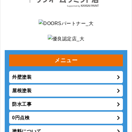
メニュー
外壁塗装
屋根塗装
防水工事
0円点検
塗料について