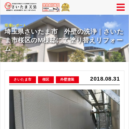
現場レポート
埼玉県さいたま市 外壁の洗浄｜さいた
ま市桜区のM様邸にて塗り替えリフォー
ム
2018.08.31
さいたま市
桜区
外壁塗装