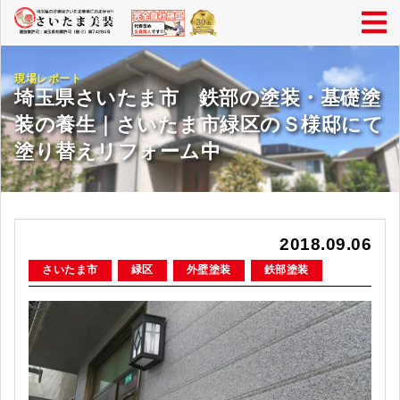
現場レポート
埼玉県さいたま市 鉄部の塗装・基礎塗
装の養生｜さいたま市緑区のＳ様邸にて
塗り替えリフォーム中
2018.09.06
さいたま市
緑区
外壁塗装
鉄部塗装