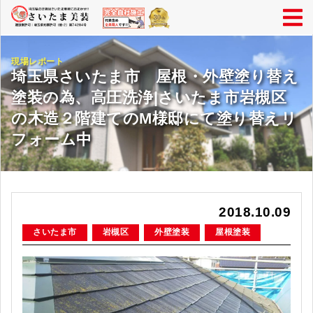
現場レポート
埼玉県さいたま市 屋根・外壁塗り替え
塗装の為、高圧洗浄|さいたま市岩槻区
の木造２階建てのM様邸にて塗り替えリ
フォーム中
2018.10.09
さいたま市
岩槻区
外壁塗装
屋根塗装