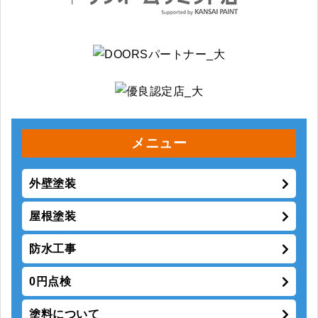
メニュー
外壁塗装
屋根塗装
防水工事
0円点検
塗料について