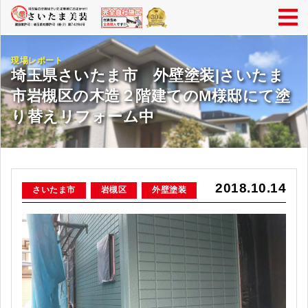
現場レポート
埼玉県さいたま市 外壁塗装|さいたま
市岩槻区の木造２階建てのM様邸にて塗
り替えリフォーム中
2018.10.14
さいたま市
岩槻区
外壁塗装