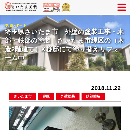
現場レポート
埼玉県さいたま市 外壁の塗装工事・木
部・鉄部の塗装｜さいたま市緑区の（木
造2階建て）K様邸にて塗り替えリフォ
ーム中
2018.11.22
さいたま市
緑区
外壁塗装
鉄部塗装