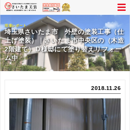
現場レポート
埼玉県さいたま市 外壁の塗装工事（仕
上げ塗装）｜さいたま市中央区の（木造
2階建て）Ｄ様邸にて塗り替えリフォー
ム中
2018.11.26