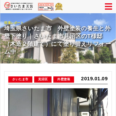
現場レポート
埼玉県さいたま市 外壁塗装の養生と外
壁下塗り｜さいたま市見沼区のT様邸
（木造２階建て）にて塗り替えリフォー
ム中
2019.01.09
さいたま市
見沼区
外壁塗装