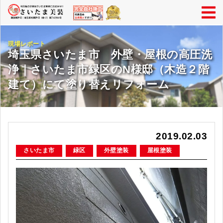
現場レポート
埼玉県さいたま市 外壁・屋根の高圧洗
浄｜さいたま市緑区のN様邸（木造２階
建て）にて塗り替えリフォーム
2019.02.03
さいたま市
緑区
外壁塗装
屋根塗装