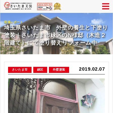
現場レポート
埼玉県さいたま市 外壁の養生と下塗り
塗装｜さいたま市緑区のN様邸（木造２
階建て）にて塗り替えリフォーム中
2019.02.07
さいたま市
緑区
外壁塗装