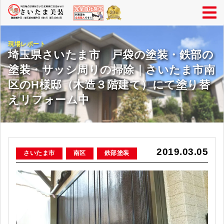
現場レポート
埼玉県さいたま市 戸袋の塗装・鉄部の
塗装・サッシ周りの掃除｜さいたま市南
区のH様邸（木造３階建て）にて塗り替
えリフォーム中
2019.03.05
さいたま市
南区
鉄部塗装