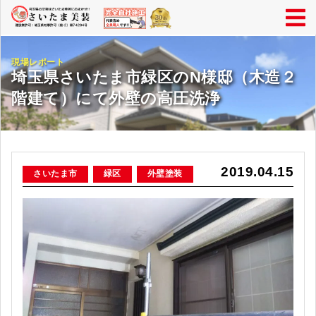
現場レポート
埼玉県さいたま市緑区のN様邸（木造２
階建て）にて外壁の高圧洗浄
2019.04.15
さいたま市
緑区
外壁塗装