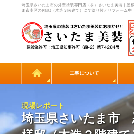
埼玉県さいたま市の外壁塗装専門店（株）さいたま美装｜屋
ま市南区のI様邸（木造３階建て）にて塗り替えリフォーム中
工事について
カラーシミュレーション
高耐久シーリング材
初めての方へ
塗料について
外壁塗装
屋根塗装
防水工事
地元
現場レポート
埼玉県さいたま市 