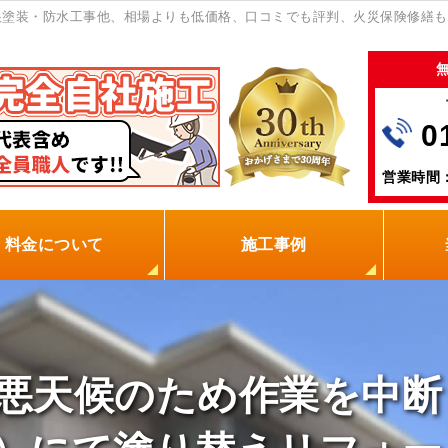
根塗装・防水工事他、相場よりも低価格、口コミでも評判、火災保険修繕も
0
営業時間：
料金について
施工事例
の塗装屋を選ぶ理由
火災保険
保証制度
0円点検
現場レポート
お客様の声
悪天候のため作業を中断