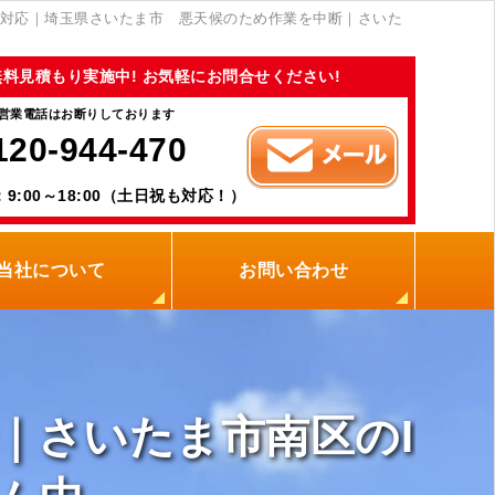
対応｜埼玉県さいたま市 悪天候のため作業を中断｜さいた
無料見積もり実施中! お気軽にお問合せください!
営業電話はお断りしております
120-944-470
9:00～18:00（土日祝も対応！）
当社について
お問い合わせ
当社の強み
職人紹介
新着情報
プライバシーポリシー
サイトメニュー
｜さいたま市南区のI