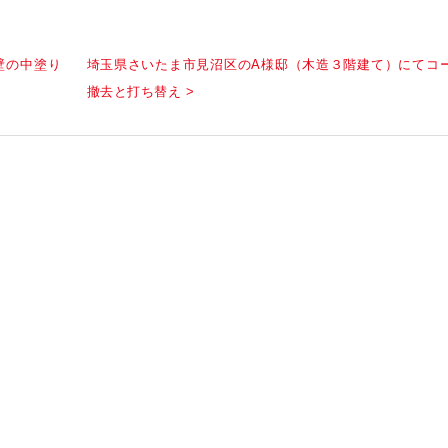
壁の中塗り
埼玉県さいたま市見沼区のA様邸（木造３階建て）にてコ
撤去と打ち替え >