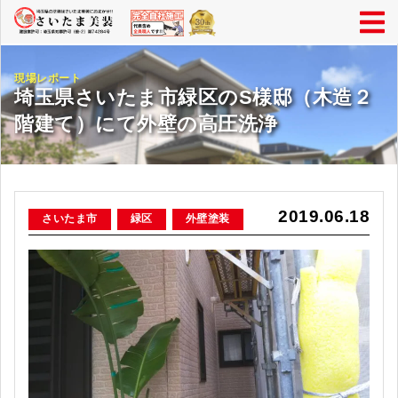
現場レポート
埼玉県さいたま市緑区のS様邸（木造２
階建て）にて外壁の高圧洗浄
2019.06.18
さいたま市
緑区
外壁塗装