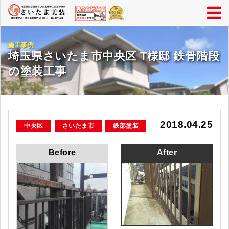
施工事例
埼玉県さいたま市中央区 T様邸 鉄骨階段
の塗装工事
2018.04.25
中央区
さいたま市
鉄部塗装
Before
After