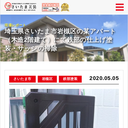
現場レポート
埼玉県さいたま市岩槻区の某アパート
（木造2階建て）にて鉄部の仕上げ塗
装・サッシの掃除
2020.05.05
さいたま市
岩槻区
鉄部塗装