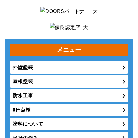
メニュー
外壁塗装
屋根塗装
防水工事
0円点検
塗料について