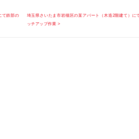
にて鉄部の
埼玉県さいたま市岩槻区の某アパート（木造2階建て）に
ッチアップ作業 >