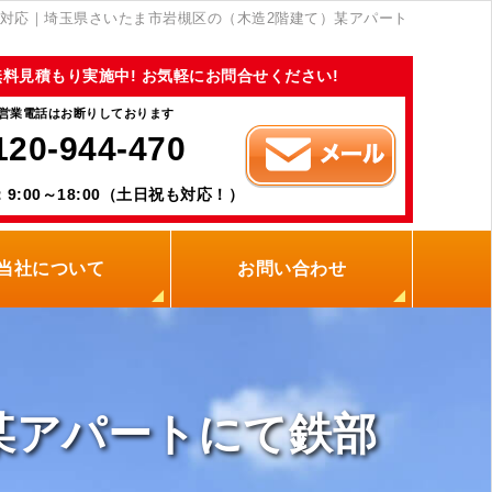
対応｜埼玉県さいたま市岩槻区の（木造2階建て）某アパート
無料見積もり実施中! お気軽にお問合せください!
営業電話はお断りしております
120-944-470
9:00～18:00（土日祝も対応！）
当社について
お問い合わせ
当社の強み
職人紹介
新着情報
プライバシーポリシー
サイトメニュー
某アパートにて鉄部