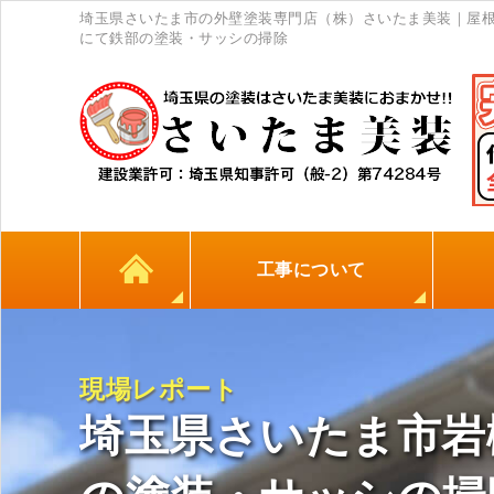
埼玉県さいたま市の外壁塗装専門店（株）さいたま美装｜屋
にて鉄部の塗装・サッシの掃除
工事について
カラーシミュレーション
高耐久シーリング材
初めての方へ
塗料について
外壁塗装
屋根塗装
防水工事
地元
現場レポート
埼玉県さいたま市岩