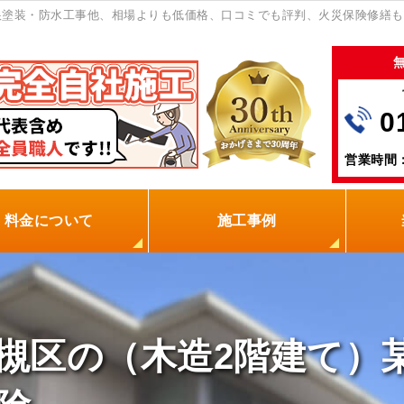
根塗装・防水工事他、相場よりも低価格、口コミでも評判、火災保険修繕も
0
営業時間：
料金について
施工事例
の塗装屋を選ぶ理由
火災保険
保証制度
0円点検
現場レポート
お客様の声
槻区の（木造2階建て）