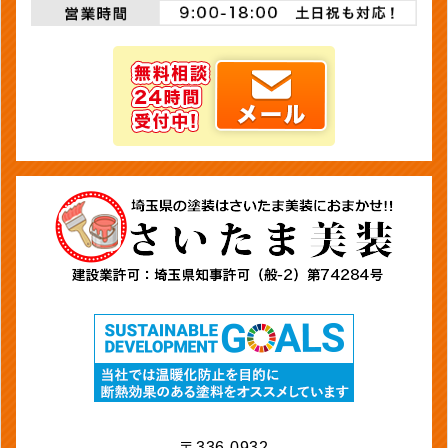
〒336-0932