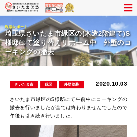
現場レポート
埼玉県さいたま市緑区の(木造2階建て)S
様邸にて塗り替えリホーム中 外壁のコ
ーキングの撤去
2020.10.03
さいたま市
緑区
外壁塗装
さいたま市緑区のS様邸にて午前中にコーキングの
撤去を行いましたが全ては終わりませんでしたので
午後も引き続き行いました。