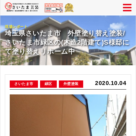
現場レポート
埼玉県さいたま市 外壁塗り替え塗装/
さいたま市緑区の(木造2階建て)S様邸に
て塗り替えリホーム中
2020.10.04
さいたま市
緑区
外壁塗装