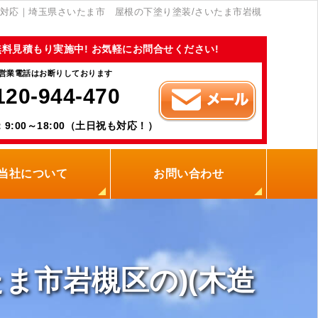
対応｜埼玉県さいたま市 屋根の下塗り塗装/さいたま市岩槻
無料見積もり実施中! お気軽にお問合せください!
営業電話はお断りしております
120-944-470
9:00～18:00（土日祝も対応！）
当社について
お問い合わせ
当社の強み
職人紹介
新着情報
プライバシーポリシー
サイトメニュー
ま市岩槻区の)(木造