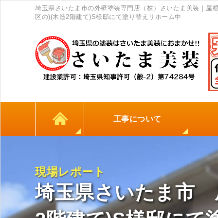
埼玉県さいたま市の外壁塗装専門店（株）さいたま美装｜屋根
区の)(木造2階建て)S様邸にて塗り替えリホーム中
工事について
カラーシミュレーション
高耐久シーリング材
初めての方へ
塗料について
外壁塗装
屋根塗装
防水工事
地元
現場レポート
埼玉県さいたま市 