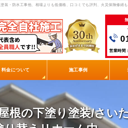
塗装・防水工事他、相場よりも低価格、口コミでも評判、火災保険修繕も
0
営業時間：
料金について
施工事例
の塗装屋を選ぶ理由
火災保険
保証制度
0円点検
現場レポート
お客様の声
屋根の下塗り塗装/さいた