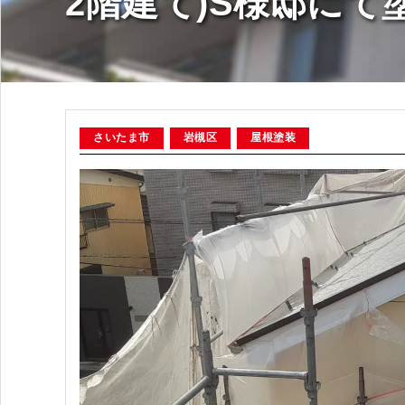
2階建て)S様邸に
さいたま市
岩槻区
屋根塗装