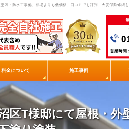
根塗装・防水工事他、相場よりも低価格、口コミでも評判、火災保険修繕も
0
営業時間：
料金について
施工事例
の塗装屋を選ぶ理由
火災保険
保証制度
0円点検
現場レポート
お客様の声
沼区T様邸にて屋根・外