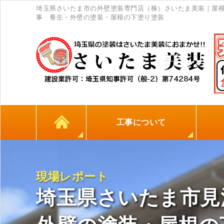
埼玉県さいたま市の外壁塗装専門店（株）さいたま美装｜屋
事 養生・外壁の塗装・屋根の下塗り塗装
工事について
カラーシミュレーション
高耐久シーリング材
初めての方へ
塗料について
外壁塗装
屋根塗装
防水工事
地元
現場レポート
埼玉県さいたま市見