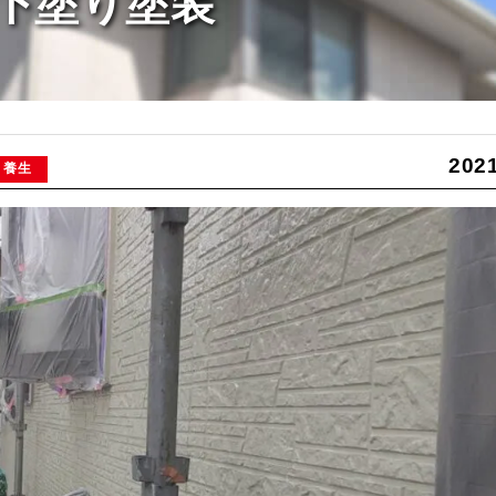
下塗り塗装
2021
養生