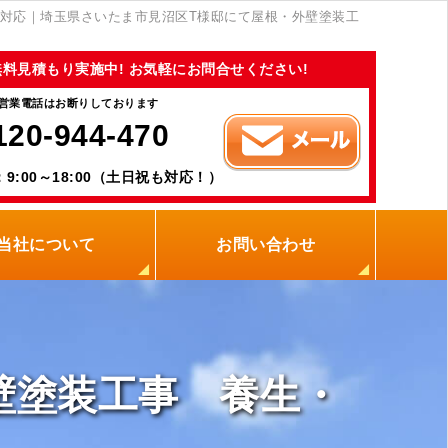
対応｜埼玉県さいたま市見沼区T様邸にて屋根・外壁塗装工
無料見積もり実施中! お気軽にお問合せください!
営業電話はお断りしております
120-944-470
9:00～18:00（土日祝も対応！）
当社について
お問い合わせ
当社の強み
職人紹介
新着情報
プライバシーポリシー
サイトメニュー
壁塗装工事 養生・