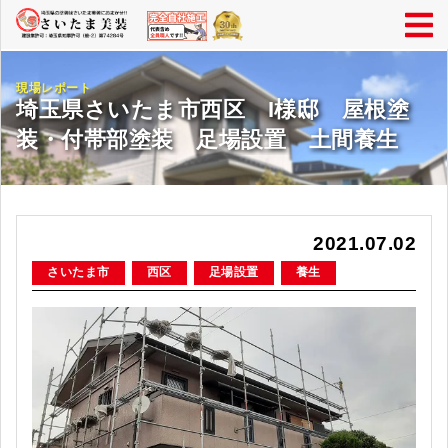
現場レポート
埼玉県さいたま市西区 I様邸 屋根塗
装・付帯部塗装 足場設置 土間養生
2021.07.02
さいたま市
西区
足場設置
養生