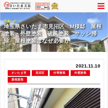
現場レポート
埼玉県さいたま市見沼区 M様邸 屋根
塗装・外壁塗装 破風塗装 サッシ掃
除 屋根塗装はなぜ必要か
2021.11.10
さいたま市
見沼区
付帯塗装
外壁塗装
屋根塗装