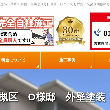
根塗装・防水工事他、相場よりも低価格、口コミでも評判、火災保険修繕も
0
営業時間：
料金について
施工事例
の塗装屋を選ぶ理由
火災保険
保証制度
0円点検
現場レポート
お客様の声
槻区 O様邸 外壁塗装