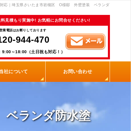
対応｜埼玉県さいたま市岩槻区 O様邸 外壁塗装 ベランダ
無料見積もり実施中! お気軽にお問合せください!
営業電話はお断りしております
120-944-470
9:00～18:00（土日祝も対応！）
当社について
お問い合わせ
当社の強み
職人紹介
新着情報
プライバシーポリシー
サイトメニュー
 ベランダ防水塗