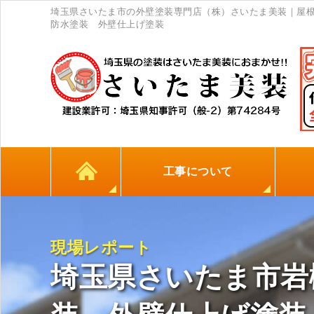
埼玉県さいたま市の外壁塗装専門店（株）さいたま美装｜屋
防水塗装 外壁仕上げ塗装
工事について
カラーシミュレーション
高耐久シーリング材
初めての方へ
塗料について
外壁塗装
屋根塗装
防水工事
地元
現場レポート
埼玉県さいたま市岩