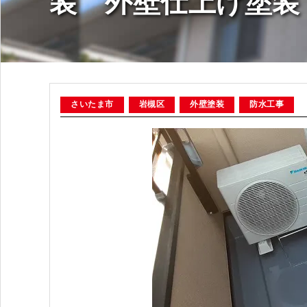
装 外壁仕上げ塗装
さいたま市
岩槻区
外壁塗装
防水工事