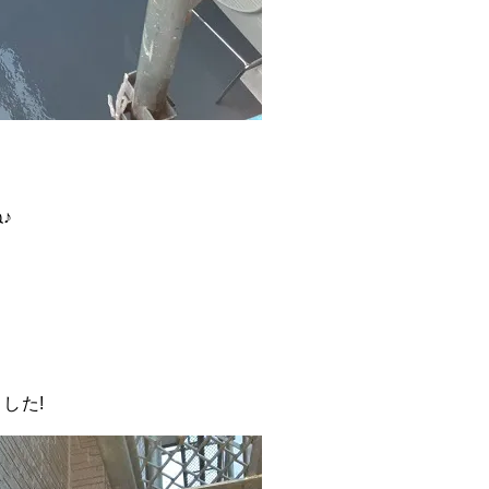
♪
した!