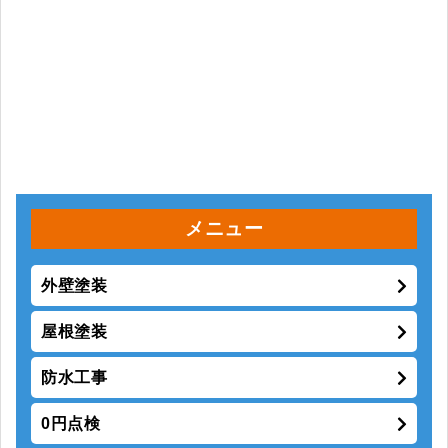
メニュー
外壁塗装
屋根塗装
防水工事
0円点検
塗料について
当社の強み
保証制度
大手より地元の塗装屋をお勧めする4つの理由