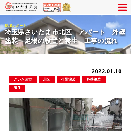
現場レポート
埼玉県さいたま市北区 アパート 外壁
塗装 足場の設置と養生 工事の流れ
2022.01.10
さいたま市
北区
付帯塗装
外壁塗装
養生