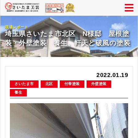
現場レポート
埼玉県さいたま市北区 N様邸 屋根塗
装・外壁塗装 養生、軒天と破風の塗装
2022.01.19
さいたま市
北区
付帯塗装
外壁塗装
養生