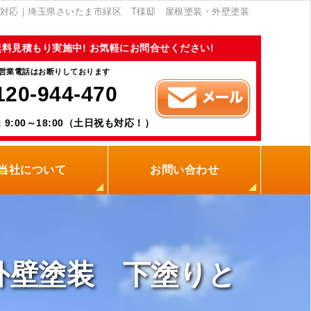
も対応｜埼玉県さいたま市緑区 T様邸 屋根塗装・外壁塗装
無料見積もり実施中! お気軽にお問合せください!
営業電話はお断りしております
120-944-470
9:00～18:00（土日祝も対応！）
当社について
お問い合わせ
当社の強み
職人紹介
新着情報
プライバシーポリシー
サイトメニュー
外壁塗装 下塗りと