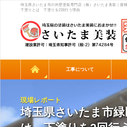
埼玉県さいたま市の外壁塗装専門店（株）さいたま美装｜屋
下塗りとは 下塗りを2回行う理由
工事について
カラーシミュレーション
高耐久シーリング材
初めての方へ
塗料について
外壁塗装
屋根塗装
防水工事
地元
現場レポート
埼玉県さいたま市緑