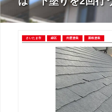
は 下塗りを2回行
さいたま市
緑区
外壁塗装
屋根塗装