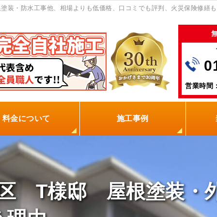
根塗装・防水工事他、相場よりも低価格、口コミでも評判、火災保険修繕
0
営業時間：
料金について
施工事例
の塗装屋を選ぶ理由
火災保険
保証制度
0円点検
現場レポート
お客様の声
区 T様邸 屋根塗装・