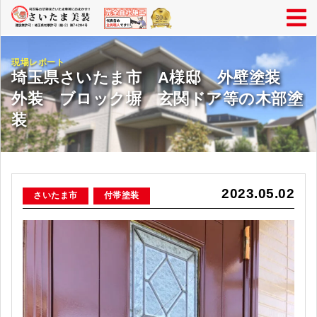
現場レポート
埼玉県さいたま市 A様邸 外壁塗装
外装 ブロック塀 玄関ドア等の木部塗
装
2023.05.02
さいたま市
付帯塗装