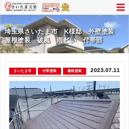
現場レポート
埼玉県さいたま市 K様邸 外壁塗装
屋根塗装 破風 雨どい 付帯部
2023.07.11
さいたま市
付帯塗装
屋根塗装