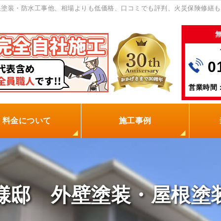
塗装・防水工事他、相場よりも低価格、口コミでも評判、火災保険修繕も
0
営業時間：
料金について
施工事例
の塗装屋を選ぶ理由
火災保険
保証制度
0円点検
現場レポート
お客様の声
様邸 外壁塗装・屋根塗