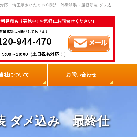
対応｜埼玉県さいたま市K様邸 外壁塗装・屋根塗装 ダメ込
無料見積もり実施中! お気軽にお問合せください!
営業電話はお断りしております
120-944-470
9:00～18:00（土日祝も対応！）
当社について
お問い合わせ
当社の強み
職人紹介
新着情報
プライバシーポリシー
サイトメニュー
装 ダメ込み 最終仕