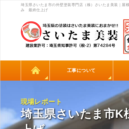
埼玉県さいたま市の外壁塗装専門店（株）さいたま美装｜屋根
み 最終仕上げ
工事について
カラーシミュレーション
高耐久シーリング材
初めての方へ
塗料について
外壁塗装
屋根塗装
防水工事
地元
現場レポート
埼玉県さいたま市K