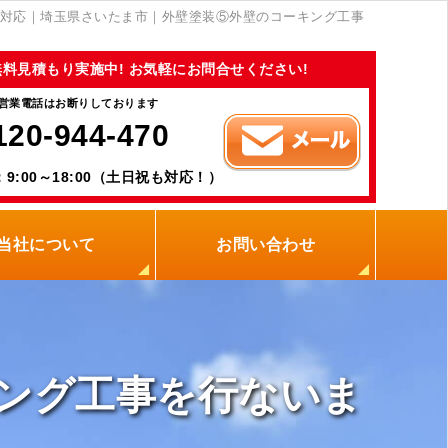
対応｜埼玉県さいたま市｜外壁塗装⑤外壁のコーキング工事
無料見積もり実施中! お気軽にお問合せください!
営業電話はお断りしております
120-944-470
9:00～18:00（土日祝も対応！）
当社について
お問い合わせ
当社の強み
職人紹介
新着情報
プライバシーポリシー
サイトメニュー
ング工事を行ないま