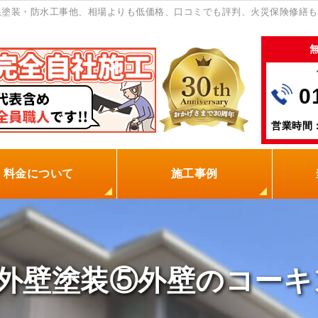
根塗装・防水工事他、相場よりも低価格、口コミでも評判、火災保険修繕も
0
営業時間：
料金について
施工事例
の塗装屋を選ぶ理由
火災保険
保証制度
0円点検
現場レポート
お客様の声
外壁塗装⑤外壁のコーキ