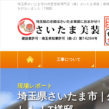
埼玉県さいたま市の外壁塗装専門店（株）さいたま美装｜屋
を行ないました！T様邸
工事について
カラーシミュレーション
高耐久シーリング材
初めての方へ
塗料について
外壁塗装
屋根塗装
防水工事
地元
現場レポート
埼玉県さいたま市｜