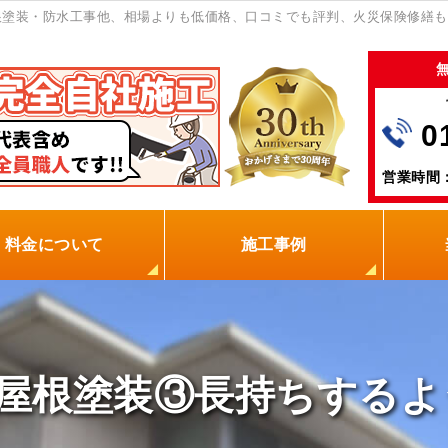
根塗装・防水工事他、相場よりも低価格、口コミでも評判、火災保険修繕も
0
営業時間：
料金について
施工事例
の塗装屋を選ぶ理由
火災保険
保証制度
0円点検
現場レポート
お客様の声
屋根塗装③長持ちするよ