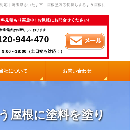
対応｜埼玉県さいたま市｜屋根塗装③長持ちするよう屋根に
無料見積もり実施中! お気軽にお問合せください!
営業電話はお断りしております
120-944-470
9:00～18:00（土日祝も対応！）
当社について
お問い合わせ
当社の強み
職人紹介
新着情報
プライバシーポリシー
サイトメニュー
う屋根に塗料を塗り