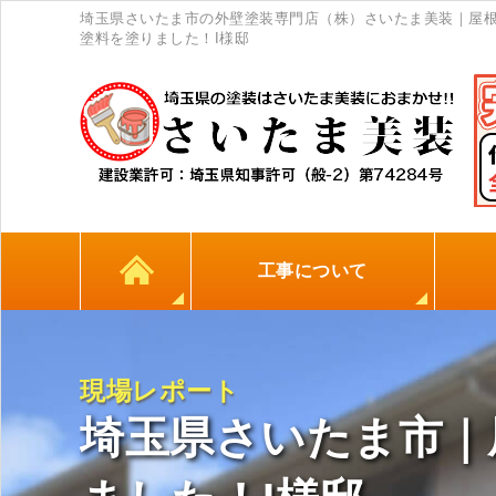
埼玉県さいたま市の外壁塗装専門店（株）さいたま美装｜屋
塗料を塗りました！I様邸
工事について
カラーシミュレーション
高耐久シーリング材
初めての方へ
塗料について
外壁塗装
屋根塗装
防水工事
地元
現場レポート
埼玉県さいたま市｜