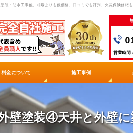
根塗装・防水工事他、相場よりも低価格、口コミでも評判、火災保険修繕も
0
営業時間：
料金について
施工事例
の塗装屋を選ぶ理由
火災保険
保証制度
0円点検
現場レポート
お客様の声
外壁塗装④天井と外壁に