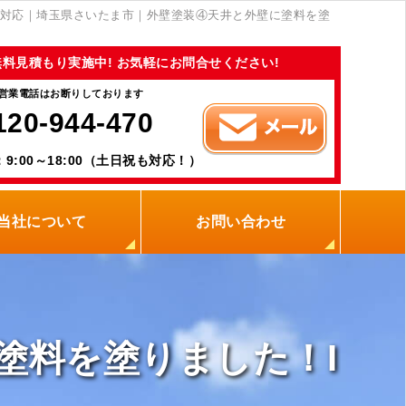
対応｜埼玉県さいたま市｜外壁塗装④天井と外壁に塗料を塗
無料見積もり実施中! お気軽にお問合せください!
営業電話はお断りしております
120-944-470
9:00～18:00（土日祝も対応！）
当社について
お問い合わせ
当社の強み
職人紹介
新着情報
プライバシーポリシー
サイトメニュー
塗料を塗りました！I