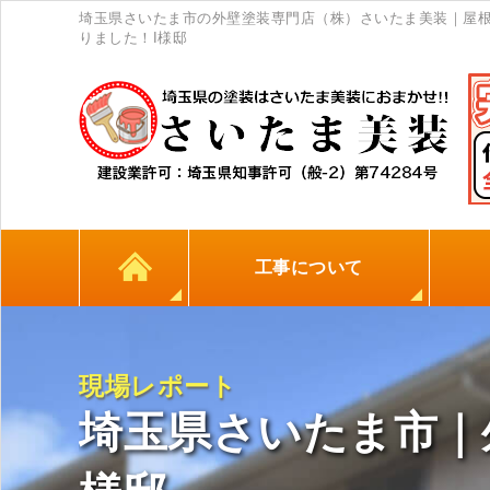
埼玉県さいたま市の外壁塗装専門店（株）さいたま美装｜屋
りました！I様邸
工事について
カラーシミュレーション
高耐久シーリング材
初めての方へ
塗料について
外壁塗装
屋根塗装
防水工事
地元
現場レポート
埼玉県さいたま市｜