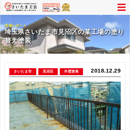
現場レポート
埼玉県さいたま市見沼区の某工場の塗り
替え塗装
2018.12.29
さいたま市
見沼区
外壁塗装