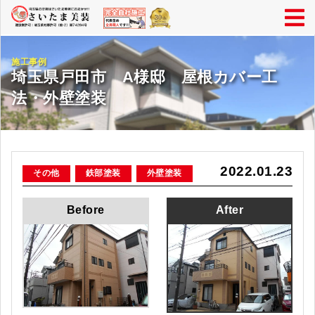
施工事例
埼玉県戸田市 A様邸 屋根カバー工
法・外壁塗装
2022.01.23
その他
鉄部塗装
外壁塗装
Before
After