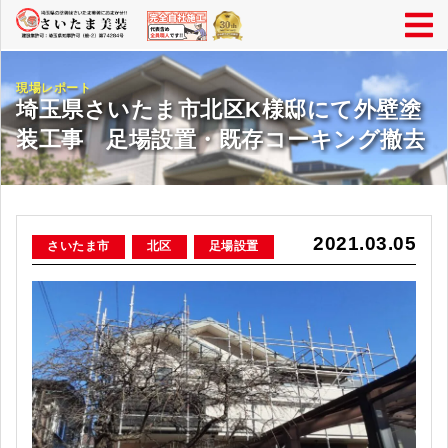
現場レポート
埼玉県さいたま市北区K様邸にて外壁塗
装工事 足場設置・既存コーキング撤去
2021.03.05
さいたま市
北区
足場設置