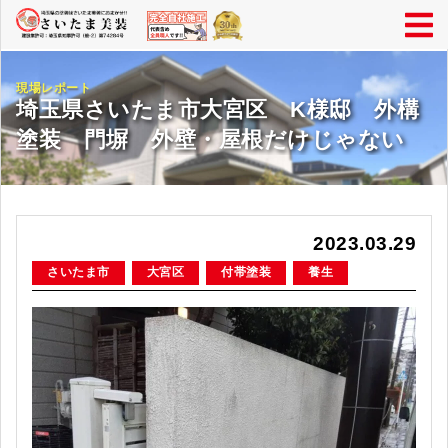
現場レポート
埼玉県さいたま市大宮区 K様邸 外構
塗装 門塀 外壁・屋根だけじゃない
2023.03.29
さいたま市
大宮区
付帯塗装
養生